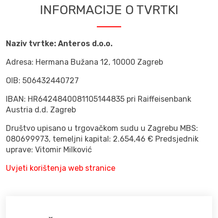
INFORMACIJE O TVRTKI
Naziv tvrtke: Anteros d.o.o.
Adresa:
Hermana Bužana 12, 10000 Zagreb
OIB:
506432440727
IBAN:
HR6424840081105144835 pri Raiffeisenbank
Austria d.d. Zagreb
Društvo upisano u trgovačkom sudu u Zagrebu MBS:
080699973, temeljni kapital: 2.654,46 € Predsjednik
uprave:
Vitomir Milković
Uvjeti korištenja web stranice