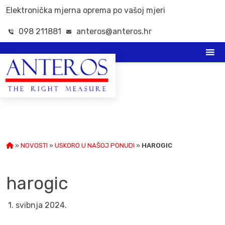
Elektronička mjerna oprema po vašoj mjeri
098 211881
anteros@anteros.hr
»
NOVOSTI
»
USKORO U NAŠOJ PONUDI
»
HAROGIC
harogic
1. svibnja 2024.