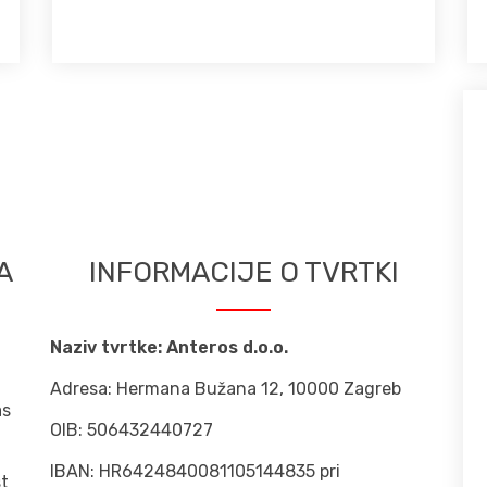
A
INFORMACIJE O TVRTKI
Naziv tvrtke: Anteros d.o.o.
Adresa:
Hermana Bužana 12, 10000 Zagreb
as
OIB:
506432440727
IBAN:
HR6424840081105144835 pri
st