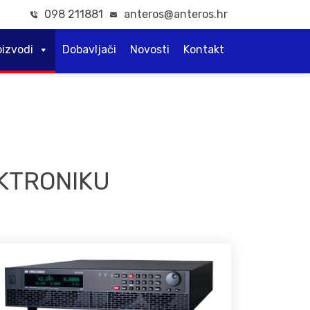
098 211881
anteros@anteros.hr
oizvodi
Dobavljači
Novosti
Kontakt
EKTRONIKU