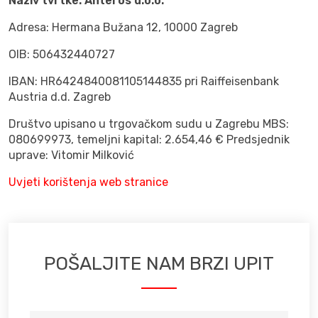
Naziv tvrtke: Anteros d.o.o.
Adresa:
Hermana Bužana 12, 10000 Zagreb
OIB:
506432440727
IBAN:
HR6424840081105144835 pri Raiffeisenbank
Austria d.d. Zagreb
Društvo upisano u trgovačkom sudu u Zagrebu MBS:
080699973, temeljni kapital: 2.654,46 € Predsjednik
uprave:
Vitomir Milković
Uvjeti korištenja web stranice
POŠALJITE NAM BRZI UPIT
VAŠE