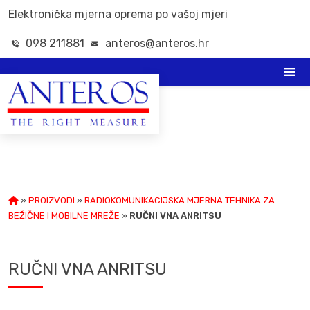
Elektronička mjerna oprema po vašoj mjeri
098 211881
anteros@anteros.hr
»
PROIZVODI
»
RADIOKOMUNIKACIJSKA MJERNA TEHNIKA ZA
BEŽIČNE I MOBILNE MREŽE
»
RUČNI VNA ANRITSU
RUČNI VNA ANRITSU