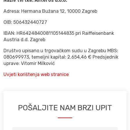
Naziv tvrtke: Anteros d.o.o.
Adresa:
Hermana Bužana 12, 10000 Zagreb
OIB:
506432440727
IBAN:
HR6424840081105144835 pri Raiffeisenbank
Austria d.d. Zagreb
Društvo upisano u trgovačkom sudu u Zagrebu MBS:
080699973, temeljni kapital: 2.654,46 € Predsjednik
uprave:
Vitomir Milković
Uvjeti korištenja web stranice
POŠALJITE NAM BRZI UPIT
VAŠE